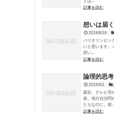
とは...
記事を読む
想いは届
2024/8/18
パリオリンピッ
いと思います。
想い...
記事を読む
論理的思
2024/5/1
最近、テレビ等
政、地方自治問
たちなのに、彼..
記事を読む