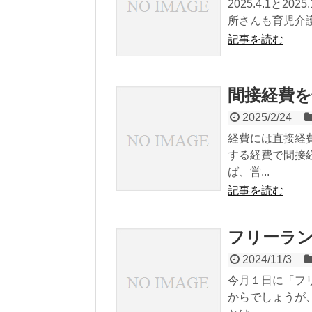
2025.4.1と
所さんも育児介護
記事を読む
間接経費
2025/2/24
経費には直接経
する経費で間接
ば、営...
記事を読む
フリーラ
2024/11/3
今月１日に「フ
からでしょうが