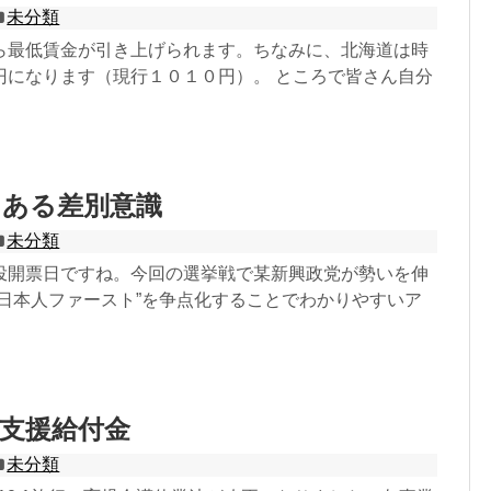
未分類
ら最低賃金が引き上げられます。ちなみに、北海道は時
円になります（現行１０１０円）。 ところで皆さん自分
もある差別意識
未分類
投開票日ですね。今回の選挙戦で某新興政党が勢いを伸
”日本人ファースト”を争点化することでわかりやすいア
支援給付金
未分類