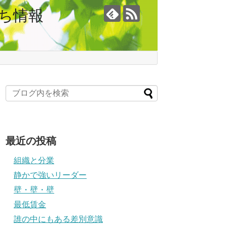
ち情報
最近の投稿
組織と分業
静かで強いリーダー
壁・壁・壁
最低賃金
誰の中にもある差別意識