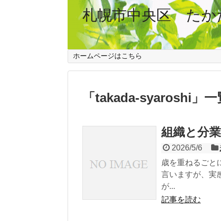
札幌市中央区 たか
ホームページはこちら
「
takada-syaroshi
」
一
組織と分業
2026/5/6
歳を重ねるごと
言いますが、実
が...
記事を読む